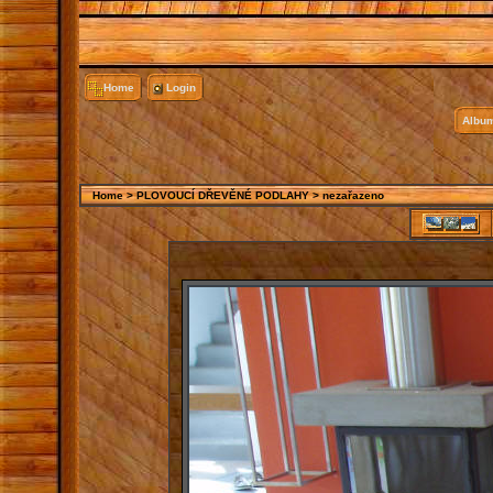
Home
Login
Album
Home
>
PLOVOUCÍ DŘEVĚNÉ PODLAHY
>
nezařazeno