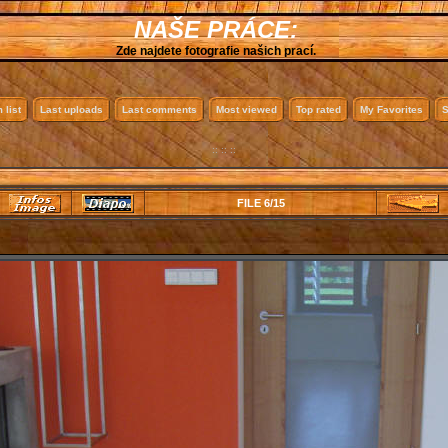
NAŠE PRÁCE:
Zde najdete fotografie našich prací.
 list
Last uploads
Last comments
Most viewed
Top rated
My Favorites
S
:: :: ::
FILE 6/15