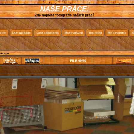
NAŠE PRÁCE:
Zde najdete fotografie našich prací.
 list
Last uploads
Last comments
Most viewed
Top rated
My Favorites
S
:: :: ::
řazeno
FILE 49/50