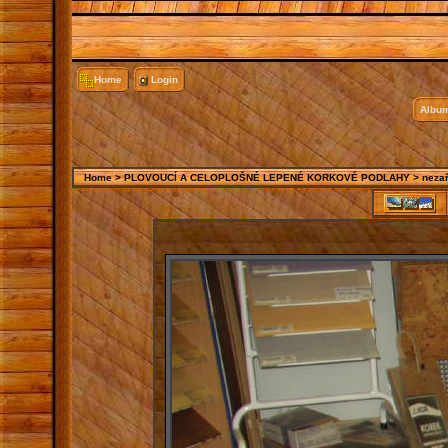
Home
Login
Album
Home
>
PLOVOUCÍ A CELOPLOŠNÉ LEPENÉ KORKOVÉ PODLAHY
>
neza