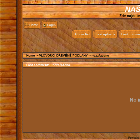
NAŠ
Zde najdete
Home
Login
Album list
Last uploads
Last comme
Home
>
PLOVOUCÍ DŘEVĚNÉ PODLAHY
>
nezařazeno
Last comments - nezařazeno
No i
Powered